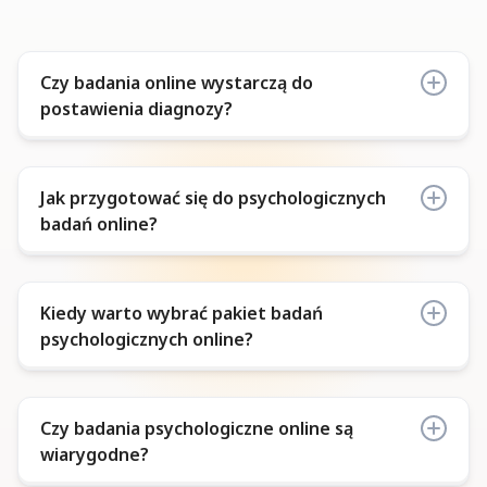
Czy badania online wystarczą do
postawienia diagnozy?
Nie – badania psychologiczne online to wstępny
Jak przygotować się do psychologicznych
etap. Ostateczna diagnoza (np. ADHD, ASD) może
badań online?
wymagać stacjonarnych badań uzupełniających
(takich jak ADOS-2 czy testy inteligencji) oraz
konsultacji z lekarzem psychiatrą.
Wróć do sekcji wyżej i dowiedz się, jak skorzystać
Kiedy warto wybrać pakiet badań
z
pakietu badań online
w Przystanku.
psychologicznych online?
Pakiet online będzie odpowiedni, gdy:
Czy badania psychologiczne online są
wiarygodne?
Chcesz uzyskać rzetelną, wstępną ocenę
psychologiczną bez wychodzenia z domu.