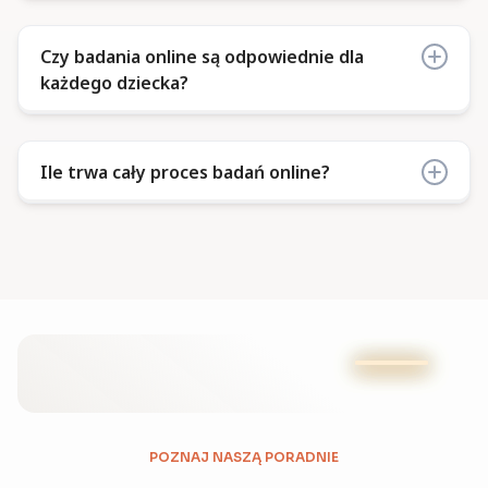
W Twojej okolicy brakuje dostępu do
Tak – korzystamy z profesjonalnych,
specjalistycznych badań stacjonarnych.
Czy badania online są odpowiednie dla
standaryzowanych narzędzi psychologicznych,
każdego dziecka?
Potrzebujesz uporządkować objawy i
które mają formę dostosowaną do badań online.
przygotować się do konsultacji psychiatrycznej.
Dzięki temu wyniki są rzetelne i wartościowe
jako pierwszy etap diagnozy.
Większość dzieci i nastolatków dobrze
Ile trwa cały proces badań online?
funkcjonuje w formule online. Jeśli specjalista
uzna, że forma zdalna nie jest wystarczająca,
zaproponujemy odpowiednie dalsze kroki – np.
W zależności od pakietu i tempa realizacji
badania stacjonarne.
poszczególnych etapów, cały proces trwa
zazwyczaj od 2 do 4 tygodni; terminy ustalane są
indywidualnie, z uwzględnieniem dostępności
specjalistów i rodziny.
POZNAJ NASZĄ PORADNIE