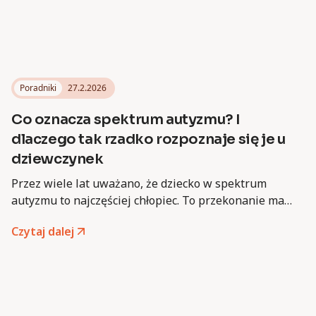
Poradniki
27.2.2026
Co oznacza spektrum autyzmu? I
dlaczego tak rzadko rozpoznaje się je u
dziewczynek
Przez wiele lat uważano, że dziecko w spektrum
autyzmu to najczęściej chłopiec. To przekonanie ma
swoje korzenie w historii badań nad autyzmem, kiedy
Czytaj dalej
definicje autyzmu wczesnodziecięcego kształtowano na
podstawie obserwacji chłopców. Niestety, to
przekonanie do dziś wpływa na proces diagnozy.