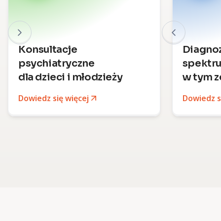
Konsultacje
Diagno
psychiatryczne
spektr
dla dzieci i młodzieży
w tym z
Dowiedz się więcej
Dowiedz s