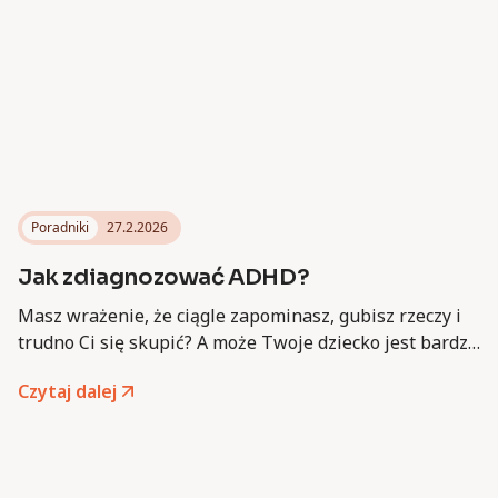
Poradniki
27.2.2026
Jak zdiagnozować ADHD?
Masz wrażenie, że ciągle zapominasz, gubisz rzeczy i
trudno Ci się skupić? A może Twoje dziecko jest bardzo
ruchliwe, impulsywne i trudno mu usiedzieć na
Czytaj dalej
miejscu? Zastanawiasz się, czy to może być ADHD
(zespół nadpobudliwości psychoruchowej z deficytem
uwagi)?