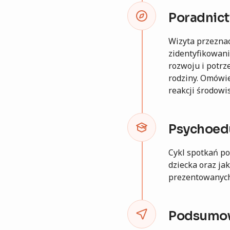
Poradnict
Wizyta przeznac
zidentyfikowani
rozwoju i potrz
rodziny. Omówi
reakcji środowi
Psychoed
Cykl spotkań p
dziecka oraz ja
prezentowanych
Podsumow