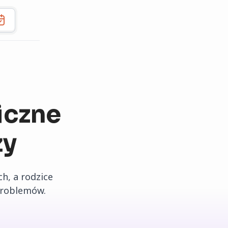
iczne
ży
h, a rodzice
 problemów.