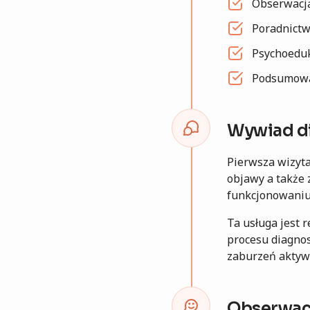
Obserwacją
Poradnictw
Psychoeduk
Podsumowa
Wywiad d
Pierwsza wizyt
objawy a także 
funkcjonowaniu 
Ta usługa jest 
procesu diagno
zaburzeń aktyw
Obserwacj