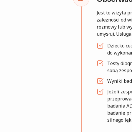
Jest to wizyta 
zależności od w
rozmowy lub wy
umysłu). Usługa 
Dziecko cec
do wykonan
Testy diag
sobą zespo
Wyniki bad
Jeżeli zesp
przeprowad
badania AD
badanie pr
silnego lęk