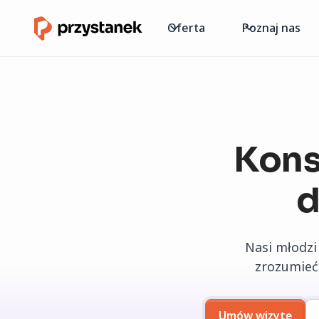
Oferta
Poznaj nas
Kons
d
Nasi młodzi
zrozumieć 
Umów wizytę